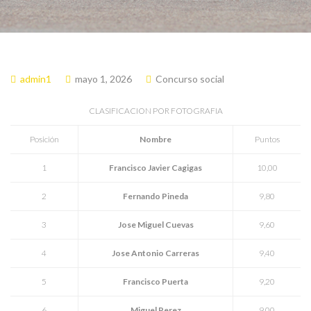
admin1
mayo 1, 2026
Concurso social
CLASIFICACION POR FOTOGRAFIA
Posición
Nombre
Puntos
1
Francisco Javier Cagigas
10,00
2
Fernando Pineda
9,80
3
Jose Miguel Cuevas
9,60
4
Jose Antonio Carreras
9,40
5
Francisco Puerta
9,20
6
Miguel Perez
9,00