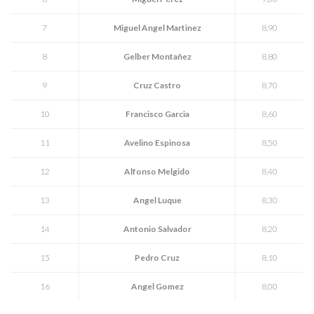
7
Miguel Angel Martinez
8,90
8
Gelber Montañez
8,80
9
Cruz Castro
8,70
10
Francisco Garcia
8,60
11
Avelino Espinosa
8,50
12
Alfonso Melgido
8,40
13
Angel Luque
8,30
14
Antonio Salvador
8,20
15
Pedro Cruz
8,10
16
Angel Gomez
8,00