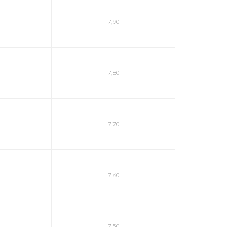
7,90
7,80
7,70
7,60
7,50