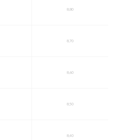
8,80
8,70
8,60
8,50
8,40