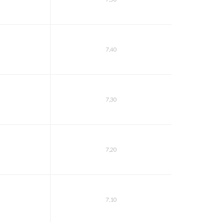
7,40
7,30
7,20
7,10