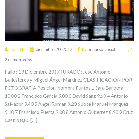
admin1
diciembre 20, 2017
Concurso social
2 comentarios
Fallo : 19 Diciembre 2017 JURADO: Jose Antonio
Ballesteros y Miguel Ángel Martínez CLASIFICACION POR
FOTOGRAFIA Posición Nombre Puntos 1 Sara Barbera
10,00 2 Francisco Garcia 9,80 3 David Sanz 9,60 4 Antonio
Salvador 9,40 5 Angel Roman 9,20 6 Jose Manuel Marquez
9,10 7 Francisco Puerta 9,00 8 Antonio Gutierrez 8,90 9 Cruz
Castro 8,80 […]