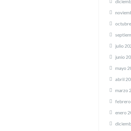
diciemb
noviem
octubr
septie
julio 20
junio 2
mayo 2
abril 2
marzo 
febrero
enero 
diciemb