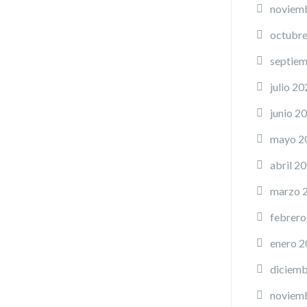
noviem
octubr
septie
julio 20
junio 2
mayo 2
abril 2
marzo 
febrero
enero 
diciemb
noviem