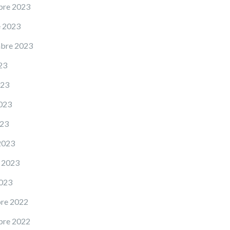
bre 2023
e 2023
mbre 2023
23
023
023
023
2023
 2023
2023
re 2022
bre 2022