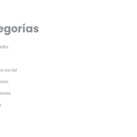
egorías
ades
o social
ones
iones
s