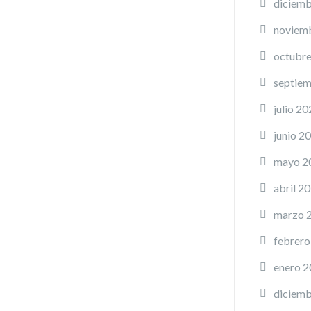
diciemb
noviem
octubr
septie
julio 20
junio 2
mayo 2
abril 2
marzo 
febrero
enero 
diciemb