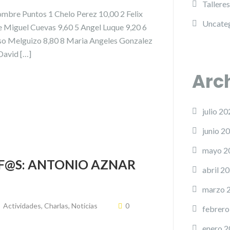
Talleres
e Puntos 1 Chelo Perez 10,00 2 Felix
Uncate
e Miguel Cuevas 9,60 5 Angel Luque 9,20 6
nso Melguizo 8,80 8 Maria Angeles Gonzalez
David […]
Arc
julio 20
junio 2
mayo 2
@S: ANTONIO AZNAR
abril 2
marzo 
Actividades
,
Charlas
,
Noticias
0
febrero
enero 