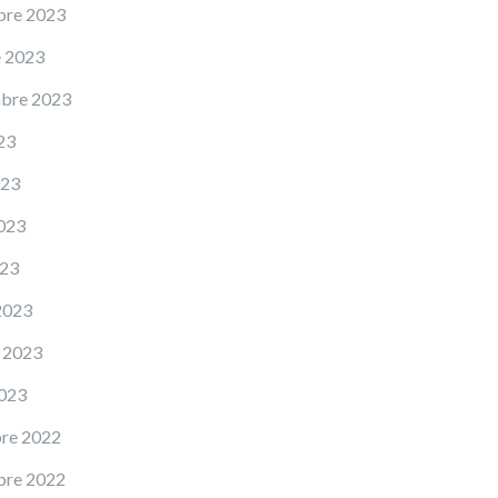
bre 2023
e 2023
mbre 2023
23
023
023
023
2023
 2023
2023
re 2022
bre 2022