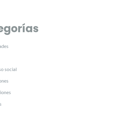
egorías
ades
o social
ones
iones
s