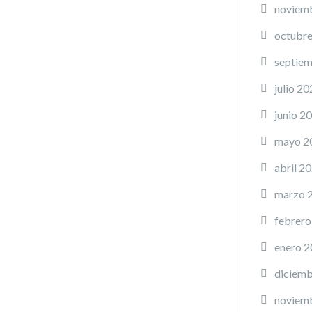
noviem
octubr
septie
julio 20
junio 2
mayo 2
abril 2
marzo 
febrero
enero 
diciemb
noviem