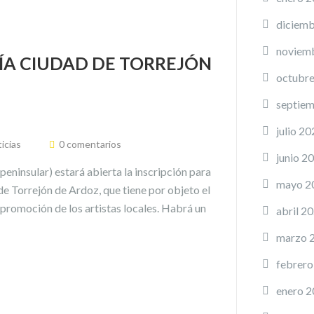
diciemb
noviem
ÍA CIUDAD DE TORREJÓN
octubr
septie
julio 20
icias
0 comentarios
junio 2
eninsular) estará abierta la inscripción para
mayo 2
de Torrejón de Ardoz, que tiene por objeto el
 promoción de los artistas locales. Habrá un
abril 2
marzo 
febrero
enero 