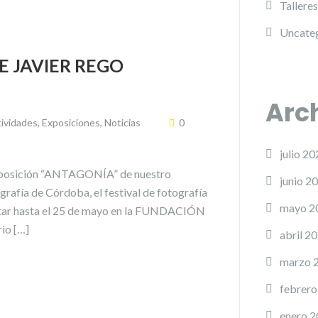
Talleres
Uncate
E JAVIER REGO
Arc
ividades
,
Exposiciones
,
Noticias
0
julio 20
a exposición “ANTAGONÍA” de nuestro
junio 2
afía de Córdoba, el festival de fotografía
mayo 2
sitar hasta el 25 de mayo en la FUNDACIÓN
io […]
abril 2
marzo 
febrero
enero 