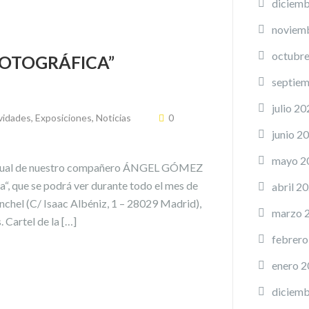
diciemb
noviem
octubr
FOTOGRÁFICA”
septie
julio 20
vidades
,
Exposiciones
,
Noticias
0
junio 2
mayo 2
dividual de nuestro compañero ÁNGEL GÓMEZ
que se podrá ver durante todo el mes de
abril 2
nchel (C/ Isaac Albéniz, 1 – 28029 Madrid),
marzo 
. Cartel de la […]
febrero
enero 
diciemb